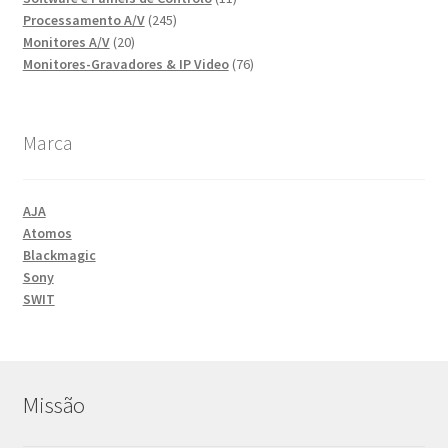
245
produtos
Processamento A/V
245
20
produtos
Monitores A/V
20
produtos
76
Monitores-Gravadores & IP Video
76
produtos
Marca
AJA
Atomos
Blackmagic
Sony
SWIT
Missão