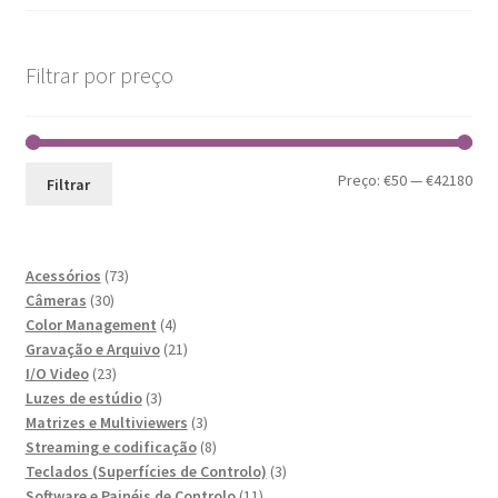
Filtrar por preço
Pre
Pre
Preço:
€50
—
€42180
Filtrar
mín
máx
73
Acessórios
73
30
produtos
Câmeras
30
produtos
4
Color Management
4
produtos
21
Gravação e Arquivo
21
23
produtos
I/O Video
23
produtos
3
Luzes de estúdio
3
produtos
3
Matrizes e Multiviewers
3
produtos
8
Streaming e codificação
8
produtos
3
Teclados (Superfícies de Controlo)
3
11
produtos
Software e Painéis de Controlo
11