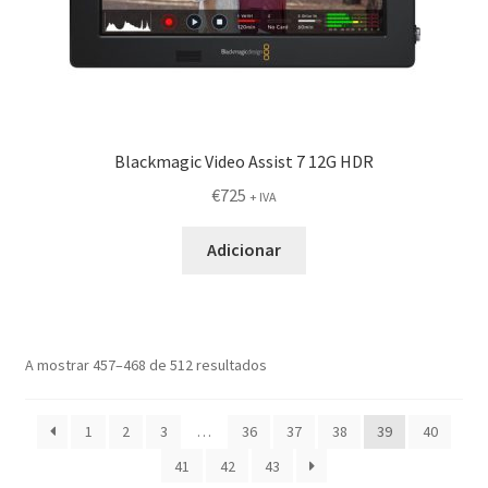
Blackmagic Video Assist 7 12G HDR
€
725
+ IVA
Adicionar
A mostrar 457–468 de 512 resultados
1
2
3
…
36
37
38
39
40
41
42
43