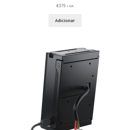
€
379
+ IVA
Adicionar