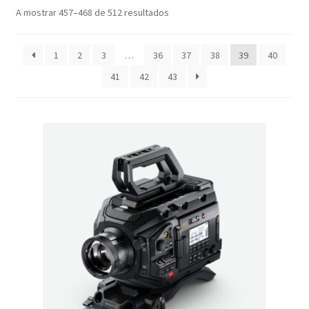
A mostrar 457–468 de 512 resultados
1
2
3
…
36
37
38
39
40
41
42
43