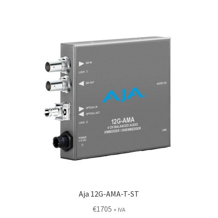
Aja 12G-AMA-T-ST
€
1705
+ IVA