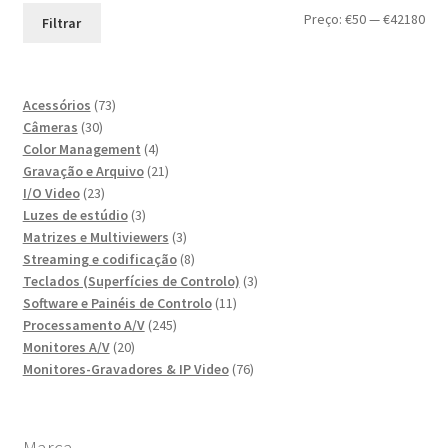
Pre
Pre
Preço:
€50
—
€42180
Filtrar
mín
máx
73
Acessórios
73
30
produtos
Câmeras
30
produtos
4
Color Management
4
produtos
21
Gravação e Arquivo
21
23
produtos
I/O Video
23
produtos
3
Luzes de estúdio
3
produtos
3
Matrizes e Multiviewers
3
produtos
8
Streaming e codificação
8
produtos
3
Teclados (Superfícies de Controlo)
3
11
produtos
Software e Painéis de Controlo
11
245
produtos
Processamento A/V
245
20
produtos
Monitores A/V
20
produtos
76
Monitores-Gravadores & IP Video
76
produtos
Marca