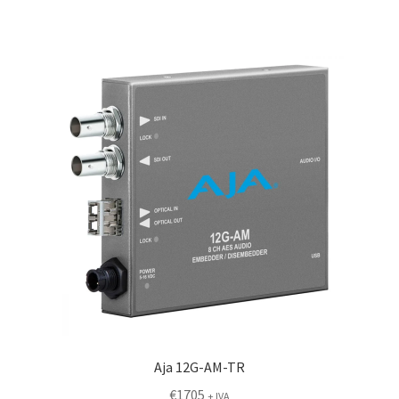
Aja 12G-AM-TR
€
1705
+ IVA