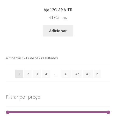
Aja 12G-AMA-TR
€
1705
+ IVA
Adicionar
A mostrar 1–12 de 512 resultados
1
2
3
4
…
41
42
43
Filtrar por preço