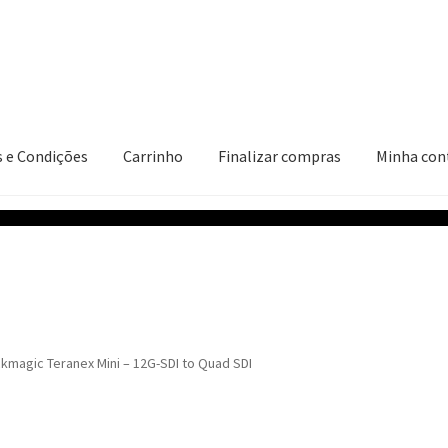
 e Condições
Carrinho
Finalizar compras
Minha con
ções
Carrinho
Finalizar compras
Minha conta
ckmagic Teranex Mini – 12G-SDI to Quad SDI