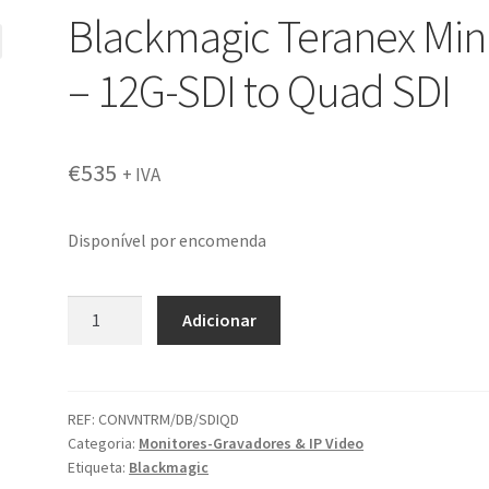
Blackmagic Teranex Min
– 12G-SDI to Quad SDI
€
535
+ IVA
Disponível por encomenda
Quantidade
Adicionar
de
Blackmagic
Teranex
Mini
REF:
CONVNTRM/DB/SDIQD
Categoria:
Monitores-Gravadores & IP Video
-
Etiqueta:
Blackmagic
12G-