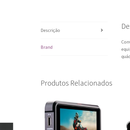
De
Descrição
Conv
Brand
equi
quád
Produtos Relacionados