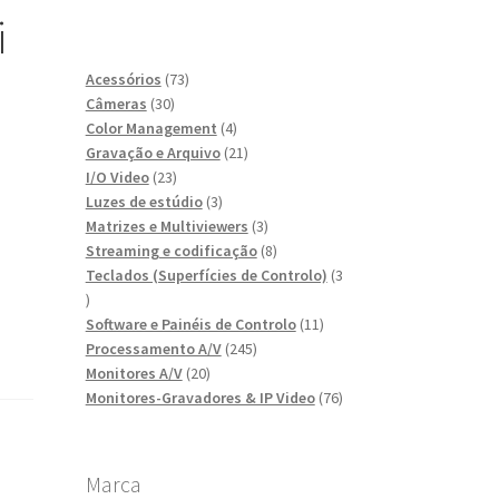
i
73
Acessórios
73
30
produtos
Câmeras
30
produtos
4
Color Management
4
produtos
21
Gravação e Arquivo
21
23
produtos
I/O Video
23
produtos
3
Luzes de estúdio
3
produtos
3
Matrizes e Multiviewers
3
produtos
8
Streaming e codificação
8
produtos
Teclados (Superfícies de Controlo)
3
3
produtos
11
Software e Painéis de Controlo
11
245
produtos
Processamento A/V
245
20
produtos
Monitores A/V
20
produtos
76
Monitores-Gravadores & IP Video
76
produtos
Marca