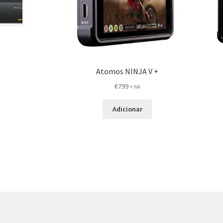
Atomos NINJA V +
€
799
+ IVA
Adicionar