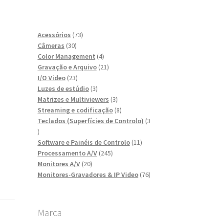
73
Acessórios
73
30
produtos
Câmeras
30
produtos
4
Color Management
4
produtos
21
Gravação e Arquivo
21
23
produtos
I/O Video
23
produtos
3
Luzes de estúdio
3
produtos
3
Matrizes e Multiviewers
3
produtos
8
Streaming e codificação
8
produtos
Teclados (Superfícies de Controlo)
3
3
produtos
11
Software e Painéis de Controlo
11
245
produtos
Processamento A/V
245
20
produtos
Monitores A/V
20
produtos
76
Monitores-Gravadores & IP Video
76
produtos
Marca