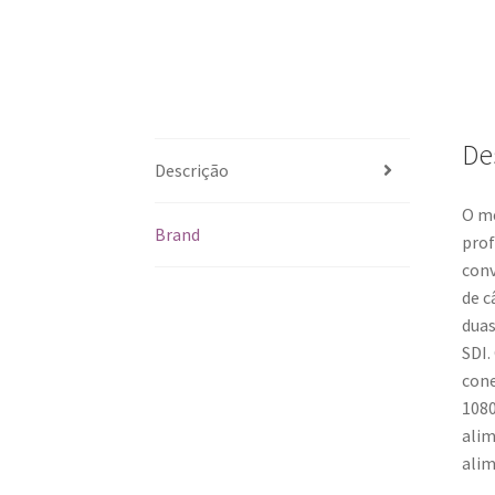
De
Descrição
O me
Brand
prof
conv
de c
duas
SDI.
cone
1080
alim
alim