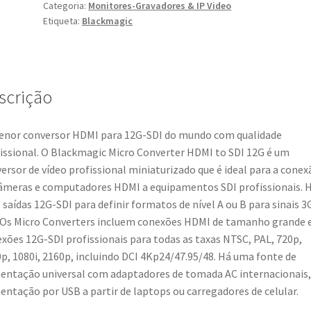
Categoria:
Monitores-Gravadores & IP Video
HDMI
Etiqueta:
Blackmagic
to
SDI
12G
PSU
scrição
nor conversor HDMI para 12G-SDI do mundo com qualidade
issional. O Blackmagic Micro Converter HDMI to SDI 12G é um
ersor de vídeo profissional miniaturizado que é ideal para a conex
âmeras e computadores HDMI a equipamentos SDI profissionais. 
 saídas 12G-SDI para definir formatos de nível A ou B para sinais 3
 Os Micro Converters incluem conexões HDMI de tamanho grande 
xões 12G-SDI profissionais para todas as taxas NTSC, PAL, 720p,
p, 1080i, 2160p, incluindo DCI 4Kp24/47.95/48. Há uma fonte de
entação universal com adaptadores de tomada AC internacionais,
entação por USB a partir de laptops ou carregadores de celular.