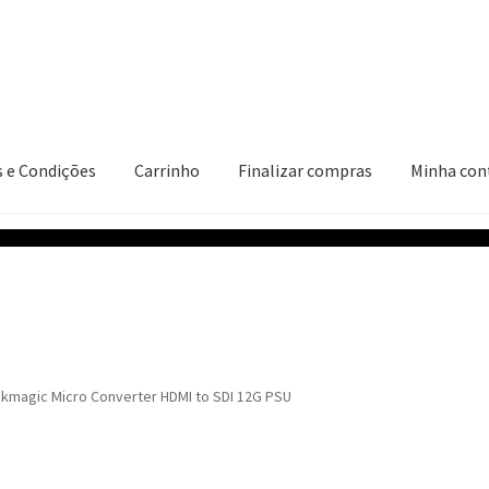
 e Condições
Carrinho
Finalizar compras
Minha con
ções
Carrinho
Finalizar compras
Minha conta
ckmagic Micro Converter HDMI to SDI 12G PSU