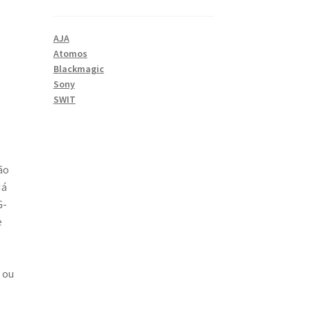
AJA
Atomos
Blackmagic
Sony
SWIT
ão
Há
G-
e
 ou