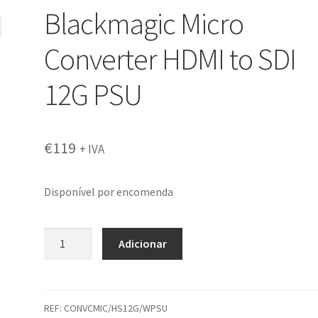
Blackmagic Micro
Converter HDMI to SDI
12G PSU
€
119
+ IVA
Disponível por encomenda
Quantidade
Adicionar
de
Blackmagic
Micro
Converter
REF:
CONVCMIC/HS12G/WPSU