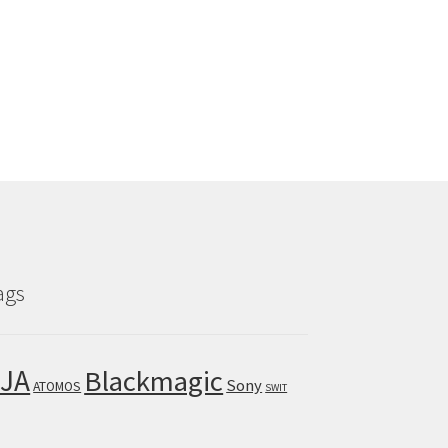
ags
JA
Blackmagic
Sony
ATOMOS
SWIT