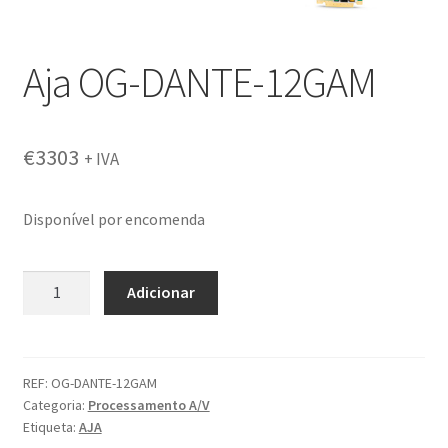
Aja OG-DANTE-12GAM
€
3303
+ IVA
Disponível por encomenda
Quantidade
Adicionar
de
Aja
OG-
DANTE-
REF:
OG-DANTE-12GAM
Categoria:
Processamento A/V
12GAM
Etiqueta:
AJA