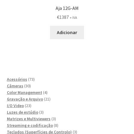
Aja 12G-AM
€
1387
+ IVA
Adicionar
73
Acessórios
73
30
produtos
Câmeras
30
produtos
4
Color Management
4
produtos
21
Gravação e Arquivo
21
23
produtos
I/O Video
23
produtos
3
Luzes de estúdio
3
produtos
3
Matrizes e Multiviewers
3
produtos
8
Streaming e codificação
8
produtos
3
Teclados (Superfícies de Controlo)
3