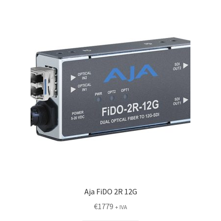
Aja FiDO 2R 12G
€
1779
+ IVA