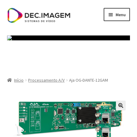
Ir
Saltar
Menu
para
para
a
o
Início
navegação
conteúdo
Política de privacidade
Termos e Condições
Carrinho
Início
Processamento A/V
Aja OG-DANTE-12GAM
Finalizar compras
Minha conta