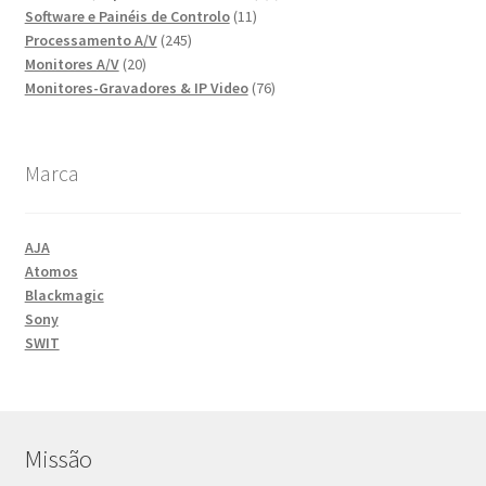
11
produtos
Software e Painéis de Controlo
11
245
produtos
Processamento A/V
245
20
produtos
Monitores A/V
20
produtos
76
Monitores-Gravadores & IP Video
76
produtos
Marca
AJA
Atomos
Blackmagic
Sony
SWIT
Missão