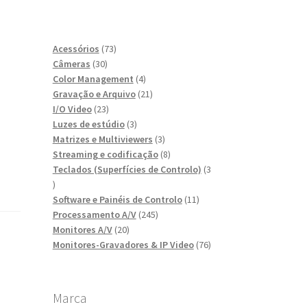
73
Acessórios
73
30
produtos
Câmeras
30
produtos
4
Color Management
4
produtos
21
Gravação e Arquivo
21
23
produtos
I/O Video
23
produtos
3
Luzes de estúdio
3
produtos
3
Matrizes e Multiviewers
3
produtos
8
Streaming e codificação
8
produtos
Teclados (Superfícies de Controlo)
3
3
produtos
11
Software e Painéis de Controlo
11
245
produtos
Processamento A/V
245
20
produtos
Monitores A/V
20
produtos
76
Monitores-Gravadores & IP Video
76
produtos
Marca