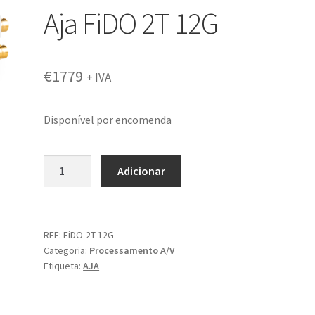
Aja FiDO 2T 12G
€
1779
+ IVA
Disponível por encomenda
Quantidade
Adicionar
de
Aja
FiDO
2T
REF:
FiDO-2T-12G
Categoria:
Processamento A/V
12G
Etiqueta:
AJA