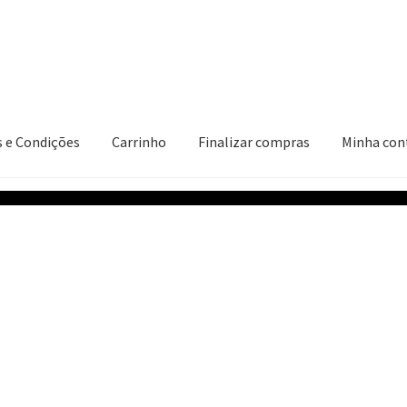
 e Condições
Carrinho
Finalizar compras
Minha con
ções
Carrinho
Finalizar compras
Minha conta