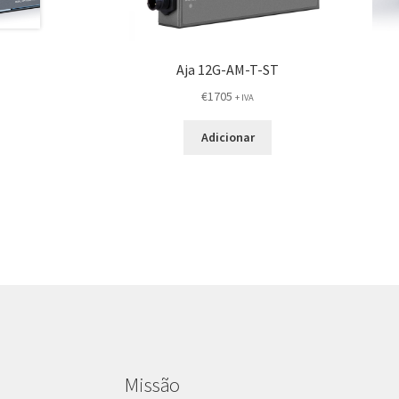
Aja 12G-AM-T-ST
€
1705
+ IVA
Adicionar
Missão