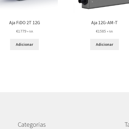
Aja FiDO 2T 12G
Aja 12G-AM-T
€
1779
€
1585
+ IVA
+ IVA
Adicionar
Adicionar
Categorias
T