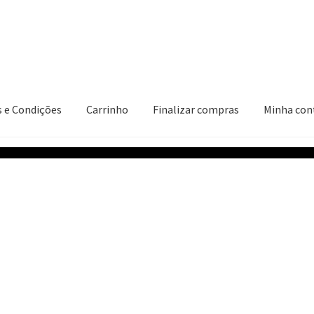
 e Condições
Carrinho
Finalizar compras
Minha con
ções
Carrinho
Finalizar compras
Minha conta