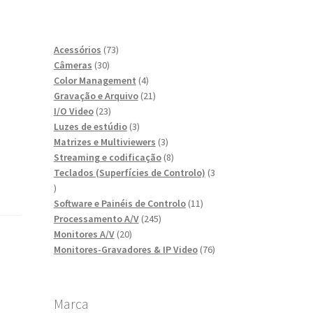
73
Acessórios
73
30
produtos
Câmeras
30
produtos
4
Color Management
4
produtos
21
Gravação e Arquivo
21
23
produtos
I/O Video
23
produtos
3
Luzes de estúdio
3
produtos
3
Matrizes e Multiviewers
3
produtos
8
Streaming e codificação
8
produtos
Teclados (Superfícies de Controlo)
3
3
produtos
11
Software e Painéis de Controlo
11
245
produtos
Processamento A/V
245
20
produtos
Monitores A/V
20
produtos
76
Monitores-Gravadores & IP Video
76
produtos
Marca