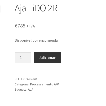
Aja FiDO 2R
€
785
+ IVA
Disponível por encomenda
Quantidade
Adicionar
de
Aja
FiDO
2R
REF:
FiDO-2R-R0
Categoria:
Processamento A/V
Etiqueta:
AJA