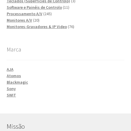
produtos
3
Teclados (Superfícies de Controlo)
3
11
produtos
Software e Painéis de Controlo
11
245
produtos
Processamento A/V
245
20
produtos
Monitores A/V
20
produtos
76
Monitores-Gravadores & IP Video
76
produtos
Marca
AJA
Atomos
Blackmagic
Sony
SWIT
Missão