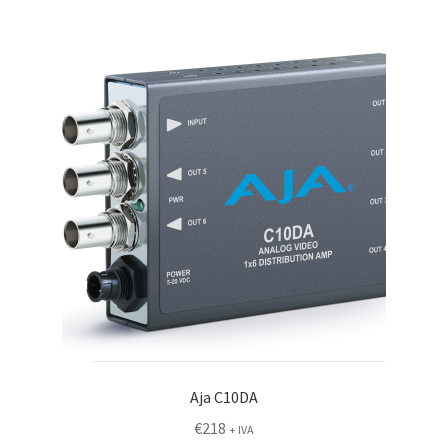
Aja C10DA
€
218
+ IVA