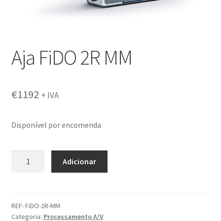
Aja FiDO 2R MM
€
1192
+ IVA
Disponível por encomenda
Quantidade
Adicionar
de
Aja
FiDO
2R
REF:
FiDO-2R-MM
Categoria:
Processamento A/V
MM