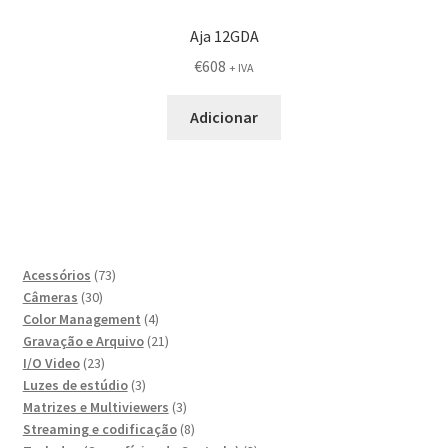
Aja 12GDA
€
608
+ IVA
Adicionar
73
Acessórios
73
30
produtos
Câmeras
30
produtos
4
Color Management
4
produtos
21
Gravação e Arquivo
21
23
produtos
I/O Video
23
produtos
3
Luzes de estúdio
3
produtos
3
Matrizes e Multiviewers
3
produtos
8
Streaming e codificação
8