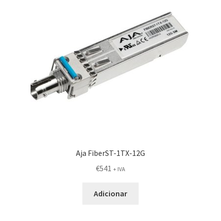
Aja FiberST-1TX-12G
€
541
+ IVA
Adicionar