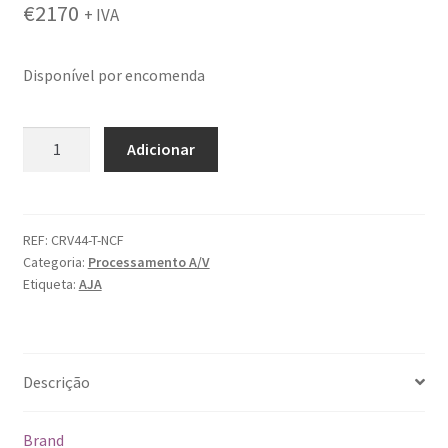
€
2170
+ IVA
Disponível por encomenda
Quantidade
Adicionar
de
Aja
Corvid
44
REF:
CRV44-T-NCF
Categoria:
Processamento A/V
T
Etiqueta:
AJA
Fanless,
NC
Descrição
Brand