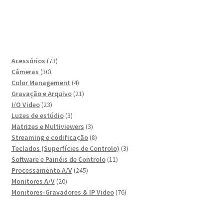
73
Acessórios
73
30
produtos
Câmeras
30
produtos
4
Color Management
4
produtos
21
Gravação e Arquivo
21
23
produtos
I/O Video
23
produtos
3
Luzes de estúdio
3
produtos
3
Matrizes e Multiviewers
3
produtos
8
Streaming e codificação
8
produtos
3
Teclados (Superfícies de Controlo)
3
11
produtos
Software e Painéis de Controlo
11
245
produtos
Processamento A/V
245
20
produtos
Monitores A/V
20
produtos
76
Monitores-Gravadores & IP Video
76
produtos