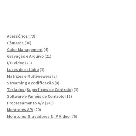
73
Acessórios
73
30
produtos
Câmeras
30
produtos
4
Color Management
4
produtos
21
Gravação e Arquivo
21
23
produtos
I/O Video
23
produtos
3
Luzes de estúdio
3
produtos
3
Matrizes e Multiviewers
3
produtos
8
Streaming e codificação
8
produtos
3
Teclados (Superfícies de Controlo)
3
11
produtos
Software e Painéis de Controlo
11
245
produtos
Processamento A/V
245
20
produtos
Monitores A/V
20
produtos
76
Monitores-Gravadores & IP Video
76
produtos