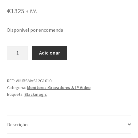
€
1325
+ IVA
Disponível por encomenda
Quantidade
Adicionar
de
Blackmagic
Videohub
10x10
REF:
VHUBSMAS12G1010
Categoria:
Monitores-Gravadores & IP Video
12G
Etiqueta:
Blackmagic
Descrição