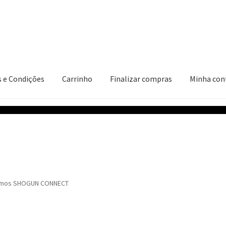
 e Condições
Carrinho
Finalizar compras
Minha con
ções
Carrinho
Finalizar compras
Minha conta
mos SHOGUN CONNECT