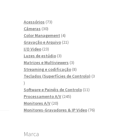
73
Acessórios
73
30
produtos
Câmeras
30
produtos
4
Color Management
4
produtos
21
Gravação e Arquivo
21
23
produtos
I/O Video
23
produtos
3
Luzes de estúdio
3
produtos
3
Matrizes e Multiviewers
3
produtos
8
Streaming e codificação
8
produtos
Teclados (Superfícies de Controlo)
3
3
produtos
11
Software e Painéis de Controlo
11
245
produtos
Processamento A/V
245
20
produtos
Monitores A/V
20
produtos
76
Monitores-Gravadores & IP Video
76
produtos
Marca