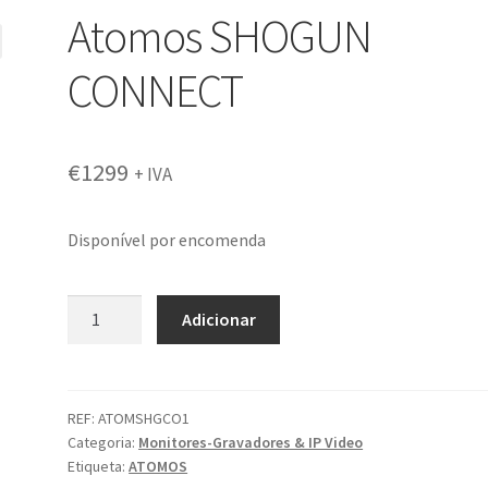
Atomos SHOGUN
CONNECT
€
1299
+ IVA
Disponível por encomenda
Quantidade
Adicionar
de
Atomos
SHOGUN
CONNECT
REF:
ATOMSHGCO1
Categoria:
Monitores-Gravadores & IP Video
Etiqueta:
ATOMOS