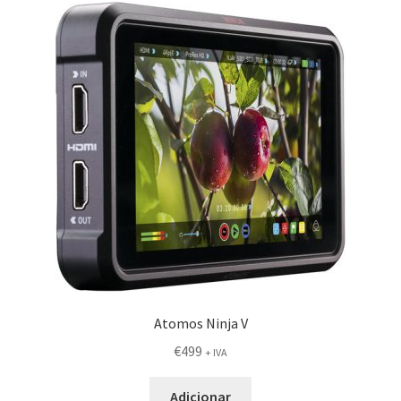
Atomos Ninja V
€
499
+ IVA
Adicionar