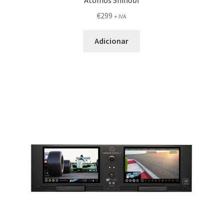
Atomos Shinobi
€
299
+ IVA
Adicionar