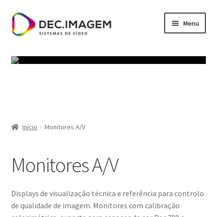
Ir
Saltar
Menu
para
para
a
o
Início
navegação
conteúdo
Política de privacidade
Termos e Condições
Carrinho
Início
Monitores A/V
Finalizar compras
Monitores A/V
Minha conta
Displays de visualização técnica e referência para controlo
de qualidade de imagem. Monitores com calibração