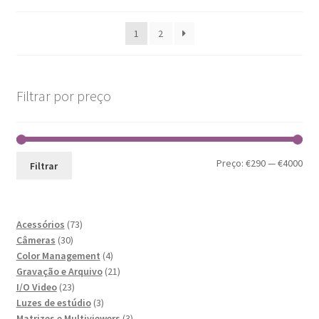
1
2
Filtrar por preço
Pre
Pre
Preço:
€290
—
€4000
Filtrar
mín
máx
73
Acessórios
73
30
produtos
Câmeras
30
produtos
4
Color Management
4
produtos
21
Gravação e Arquivo
21
23
produtos
I/O Video
23
produtos
3
Luzes de estúdio
3
produtos
3
Matrizes e Multiviewers
3