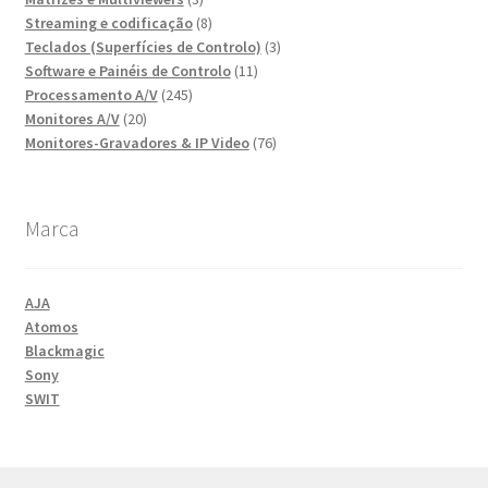
produtos
8
Streaming e codificação
8
produtos
3
Teclados (Superfícies de Controlo)
3
11
produtos
Software e Painéis de Controlo
11
245
produtos
Processamento A/V
245
20
produtos
Monitores A/V
20
produtos
76
Monitores-Gravadores & IP Video
76
produtos
Marca
AJA
Atomos
Blackmagic
Sony
SWIT