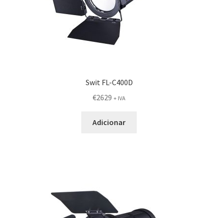
Swit FL-C400D
€
2629
+ IVA
Adicionar