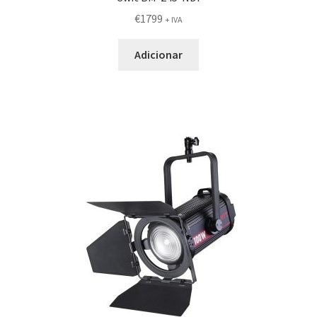
€
1799
+ IVA
Adicionar