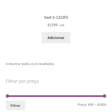
Swit S-1223FS
€
1599
+ IVA
Adicionar
A mostrar todos os 8 resultados
Filtrar por preço
Pre
Pre
Preço:
€90
—
€2630
Filtrar