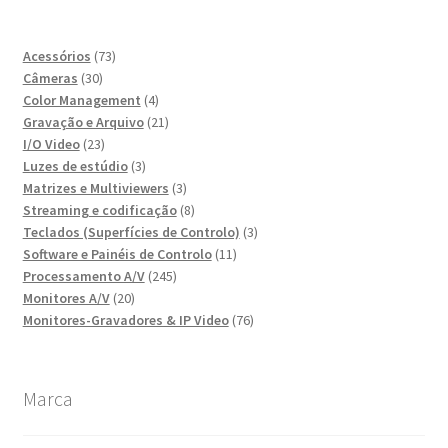
mín
máx
73
Acessórios
73
30
produtos
Câmeras
30
produtos
4
Color Management
4
produtos
21
Gravação e Arquivo
21
23
produtos
I/O Video
23
produtos
3
Luzes de estúdio
3
produtos
3
Matrizes e Multiviewers
3
produtos
8
Streaming e codificação
8
produtos
3
Teclados (Superfícies de Controlo)
3
11
produtos
Software e Painéis de Controlo
11
245
produtos
Processamento A/V
245
20
produtos
Monitores A/V
20
produtos
76
Monitores-Gravadores & IP Video
76
produtos
Marca