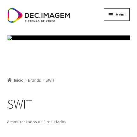
Ir
Saltar
Menu
para
para
a
o
Início
navegação
conteúdo
Política de privacidade
Termos e Condições
Carrinho
Início
Brands
SWIT
Finalizar compras
SWIT
Minha conta
A mostrar todos os 8 resultados