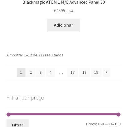
Blackmagic ATEM 1 M/E Advanced Panel 30
€
4895
+ IVA
Adicionar
A mostrar 1–12 de 222 resultados
1
2
3
4
…
17
18
19
Filtrar por preço
Pre
Pre
Preço:
€50
—
€42180
Filtrar