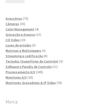
mín
máx
73
Acessórios
73
30
produtos
Câmeras
30
produtos
4
Color Management
4
produtos
21
Gravação e Arquivo
21
23
produtos
I/O Video
23
produtos
3
Luzes de estúdio
3
produtos
3
Matrizes e Multiviewers
3
produtos
8
Streaming e codificação
8
produtos
3
Teclados (Superfícies de Controlo)
3
11
produtos
Software e Painéis de Controlo
11
245
produtos
Processamento A/V
245
20
produtos
Monitores A/V
20
produtos
76
Monitores-Gravadores & IP Video
76
produtos
Marca