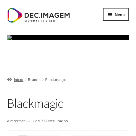
Ir
Saltar
Menu
para
para
a
o
Início
navegação
conteúdo
Política de privacidade
Termos e Condições
Carrinho
Início
Brands
Blackmagic
Finalizar compras
Blackmagic
Minha conta
A mostrar 1–12 de 222 resultados