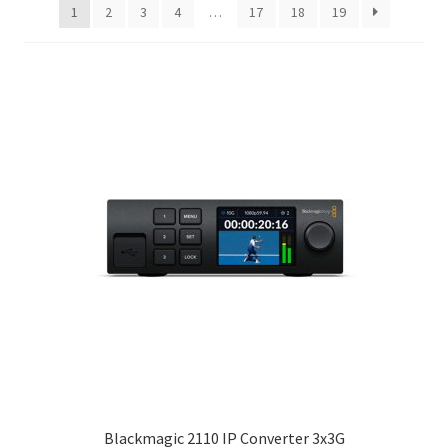
1
2
3
4
…
17
18
19
Blackmagic 2110 IP Converter 3x3G