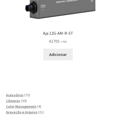
Aja 12G-AM-R-ST
€
1705
+ IVA
Adicionar
73
Acessórios
73
30
produtos
Câmeras
30
produtos
4
Color Management
4
produtos
21
Gravação e Arquivo
21