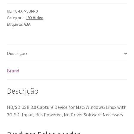
U-
TAP-
REF:
U-TAP-SDI-R0
Categoria:
I/O Video
SDI
Etiqueta:
AJA
Descrição
Brand
Descrição
HD/SD USB 3.0 Capture Device for Mac/Windows/Linux with
3G-SDI Input, Bus Powered, No Driver Software Necessary