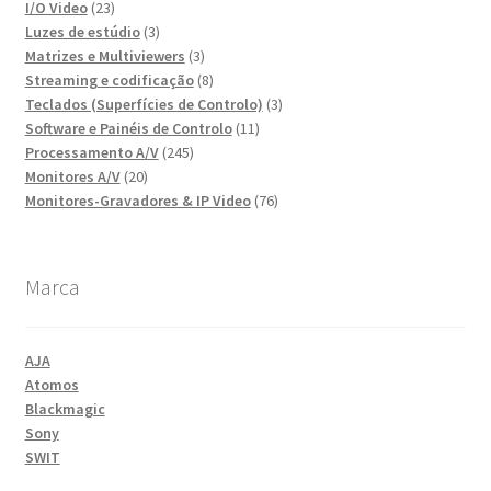
23
produtos
I/O Video
23
produtos
3
Luzes de estúdio
3
produtos
3
Matrizes e Multiviewers
3
produtos
8
Streaming e codificação
8
produtos
3
Teclados (Superfícies de Controlo)
3
11
produtos
Software e Painéis de Controlo
11
245
produtos
Processamento A/V
245
20
produtos
Monitores A/V
20
produtos
76
Monitores-Gravadores & IP Video
76
produtos
Marca
AJA
Atomos
Blackmagic
Sony
SWIT