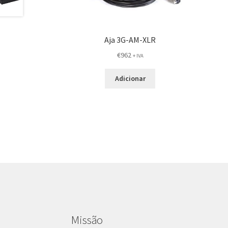
Aja 3G-AM-XLR
€
962
+ IVA
Adicionar
Missão