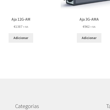
Aja 12G-AM
Aja 3G-AMA
€
1387
€
962
+ IVA
+ IVA
Adicionar
Adicionar
Categorias
T