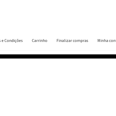
 e Condições
Carrinho
Finalizar compras
Minha con
ções
Carrinho
Finalizar compras
Minha conta