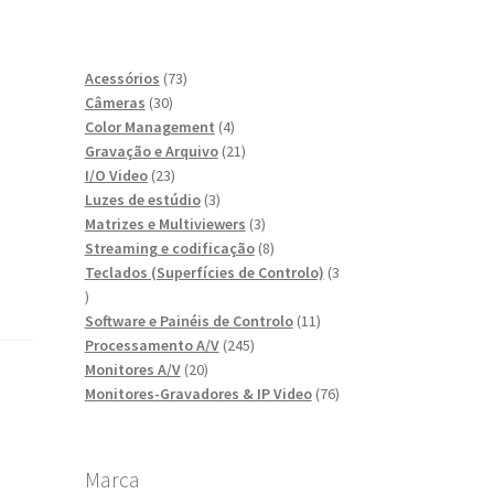
73
Acessórios
73
30
produtos
Câmeras
30
produtos
4
Color Management
4
produtos
21
Gravação e Arquivo
21
23
produtos
I/O Video
23
produtos
3
Luzes de estúdio
3
produtos
3
Matrizes e Multiviewers
3
produtos
8
Streaming e codificação
8
produtos
Teclados (Superfícies de Controlo)
3
3
produtos
11
Software e Painéis de Controlo
11
245
produtos
Processamento A/V
245
20
produtos
Monitores A/V
20
produtos
76
Monitores-Gravadores & IP Video
76
produtos
Marca