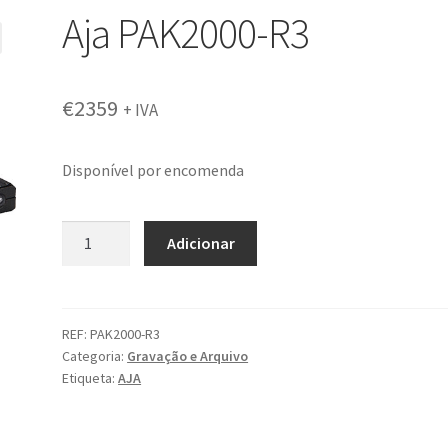
Aja PAK2000-R3
€
2359
+ IVA
Disponível por encomenda
Quantidade
Adicionar
de
Aja
PAK2000-
R3
REF:
PAK2000-R3
Categoria:
Gravação e Arquivo
Etiqueta:
AJA