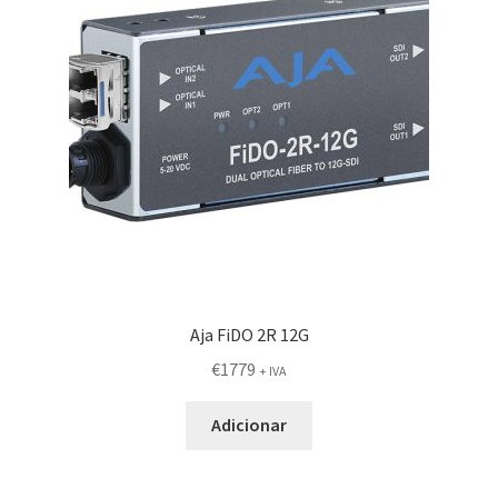
Aja FiDO 2R 12G
€
1779
+ IVA
Adicionar