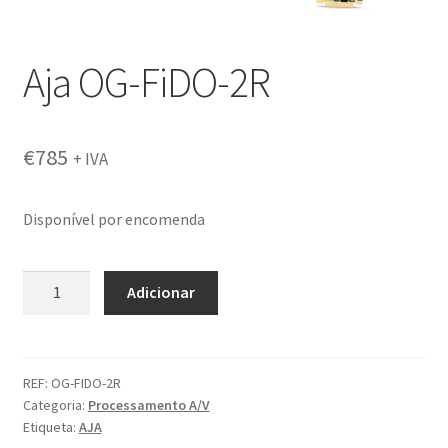
Aja OG-FiDO-2R
€
785
+ IVA
Disponível por encomenda
Quantidade
Adicionar
de
Aja
OG-
FiDO-
REF:
OG-FIDO-2R
Categoria:
Processamento A/V
2R
Etiqueta:
AJA