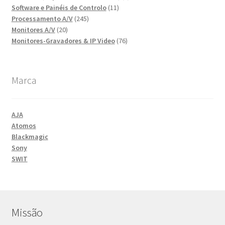
11
produtos
Software e Painéis de Controlo
11
245
produtos
Processamento A/V
245
20
produtos
Monitores A/V
20
produtos
76
Monitores-Gravadores & IP Video
76
produtos
Marca
AJA
Atomos
Blackmagic
Sony
SWIT
Missão