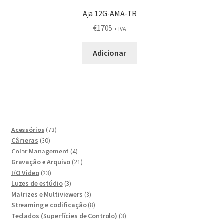
Aja 12G-AMA-TR
€
1705
+ IVA
Adicionar
73
Acessórios
73
30
produtos
Câmeras
30
produtos
4
Color Management
4
produtos
21
Gravação e Arquivo
21
23
produtos
I/O Video
23
produtos
3
Luzes de estúdio
3
produtos
3
Matrizes e Multiviewers
3
produtos
8
Streaming e codificação
8
produtos
3
Teclados (Superfícies de Controlo)
3