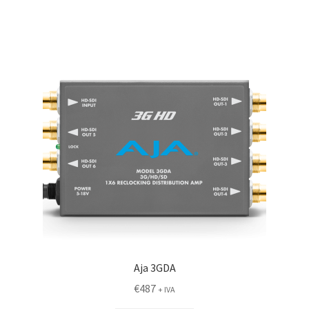
Aja 3GDA
€
487
+ IVA