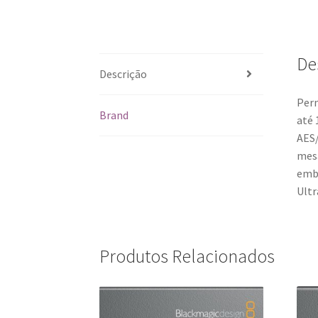
De
Descrição
Perm
Brand
até 
AES/
mesa
embu
Ultr
Produtos Relacionados