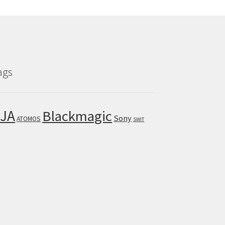
ags
JA
Blackmagic
Sony
ATOMOS
SWIT