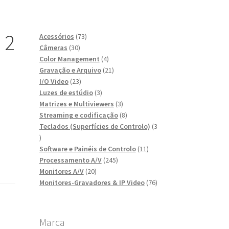
 2
73
Acessórios
73
30
produtos
Câmeras
30
produtos
4
Color Management
4
produtos
21
Gravação e Arquivo
21
23
produtos
I/O Video
23
produtos
3
Luzes de estúdio
3
produtos
3
Matrizes e Multiviewers
3
produtos
8
Streaming e codificação
8
produtos
Teclados (Superfícies de Controlo)
3
3
produtos
11
Software e Painéis de Controlo
11
245
produtos
Processamento A/V
245
20
produtos
Monitores A/V
20
produtos
76
Monitores-Gravadores & IP Video
76
produtos
Marca