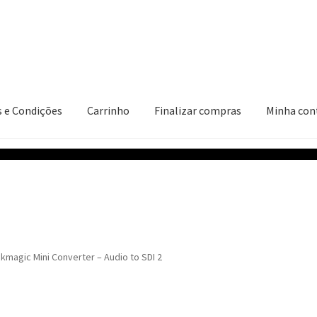
 e Condições
Carrinho
Finalizar compras
Minha con
ções
Carrinho
Finalizar compras
Minha conta
kmagic Mini Converter – Audio to SDI 2