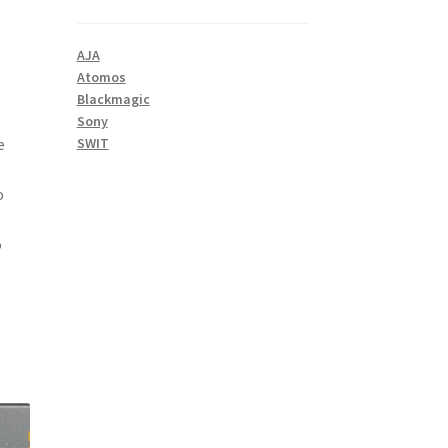
AJA
Atomos
Blackmagic
Sony
e
SWIT
o
o