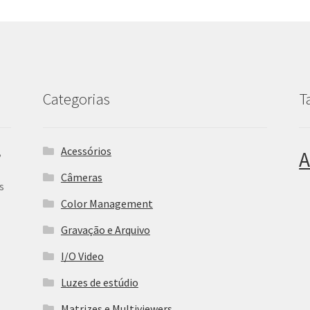
Categorias
T
Acessórios
,
A
Câmeras
s
Color Management
Gravação e Arquivo
I/O Video
Luzes de estúdio
Matrizes e Multiviewers