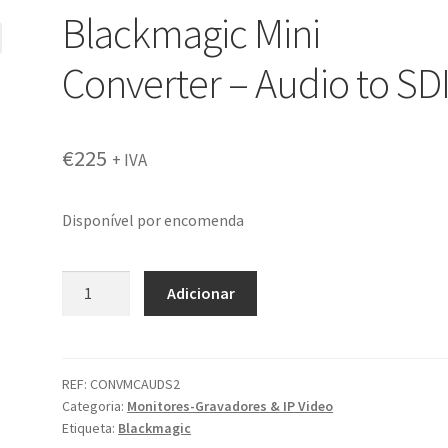
Blackmagic Mini
Converter – Audio to SDI
€
225
+ IVA
Disponível por encomenda
Quantidade
Adicionar
de
Blackmagic
Mini
Converter
REF:
CONVMCAUDS2
Categoria:
Monitores-Gravadores & IP Video
-
Etiqueta:
Blackmagic
Audio