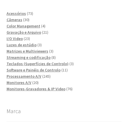
73
Acessórios
73
30
produtos
Câmeras
30
produtos
4
Color Management
4
produtos
21
Gravação e Arquivo
21
23
produtos
I/O Video
23
produtos
3
Luzes de estúdio
3
produtos
3
Matrizes e Multiviewers
3
produtos
8
Streaming e codificação
8
produtos
3
Teclados (Superfícies de Controlo)
3
11
produtos
Software e Painéis de Controlo
11
245
produtos
Processamento A/V
245
20
produtos
Monitores A/V
20
produtos
76
Monitores-Gravadores & IP Video
76
produtos
Marca