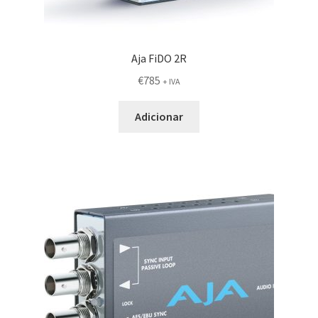
Aja FiDO 2R
€
785
+ IVA
Adicionar