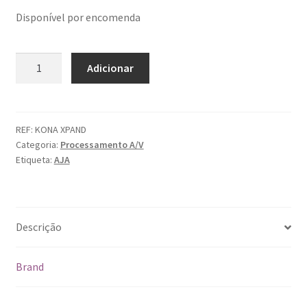
Disponível por encomenda
Quantidade
Adicionar
de
Aja
KONA-
XPAND-
REF:
KONA XPAND
Categoria:
Processamento A/V
R0
Etiqueta:
AJA
Descrição
Brand