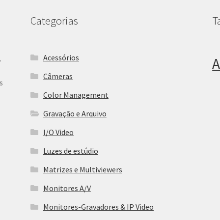
Categorias
T
Acessórios
,
A
Câmeras
s
Color Management
Gravação e Arquivo
I/O Video
Luzes de estúdio
Matrizes e Multiviewers
Monitores A/V
Monitores-Gravadores & IP Video