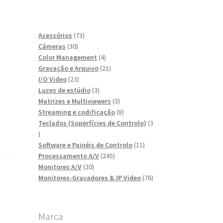
73
Acessórios
73
30
produtos
Câmeras
30
produtos
4
Color Management
4
produtos
21
Gravação e Arquivo
21
23
produtos
I/O Video
23
produtos
3
Luzes de estúdio
3
produtos
3
Matrizes e Multiviewers
3
produtos
8
Streaming e codificação
8
produtos
Teclados (Superfícies de Controlo)
3
3
produtos
11
Software e Painéis de Controlo
11
245
produtos
Processamento A/V
245
20
produtos
Monitores A/V
20
produtos
76
Monitores-Gravadores & IP Video
76
produtos
Marca