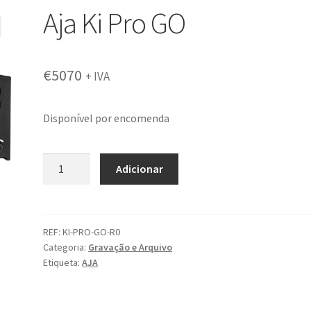
Aja Ki Pro GO
€
5070
+ IVA
Disponível por encomenda
Quantidade
Adicionar
de
Aja
Ki
Pro
REF:
KI-PRO-GO-R0
Categoria:
Gravação e Arquivo
GO
Etiqueta:
AJA