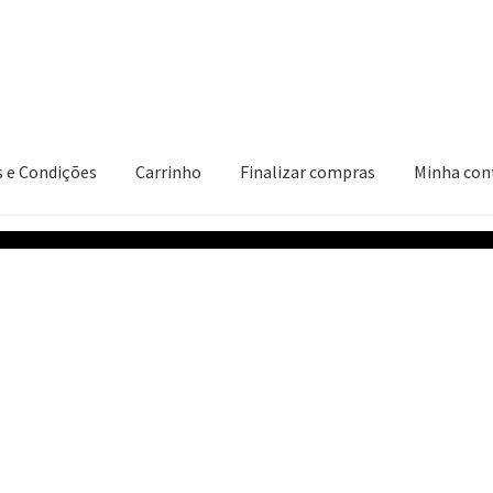
 e Condições
Carrinho
Finalizar compras
Minha con
ções
Carrinho
Finalizar compras
Minha conta