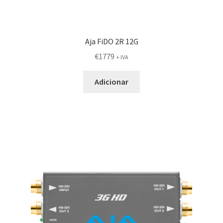
Aja FiDO 2R 12G
€
1779
+ IVA
Adicionar