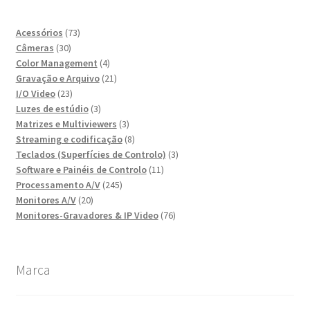
73
Acessórios
73
30
produtos
Câmeras
30
produtos
4
Color Management
4
produtos
21
Gravação e Arquivo
21
23
produtos
I/O Video
23
produtos
3
Luzes de estúdio
3
produtos
3
Matrizes e Multiviewers
3
produtos
8
Streaming e codificação
8
produtos
3
Teclados (Superfícies de Controlo)
3
11
produtos
Software e Painéis de Controlo
11
245
produtos
Processamento A/V
245
20
produtos
Monitores A/V
20
produtos
76
Monitores-Gravadores & IP Video
76
produtos
Marca