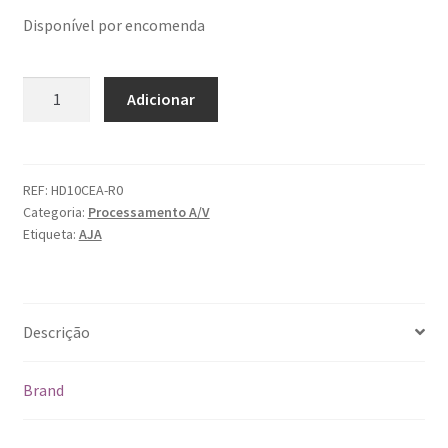
Disponível por encomenda
Quantidade
Adicionar
de
Aja
HD10CEA
REF:
HD10CEA-R0
Categoria:
Processamento A/V
Etiqueta:
AJA
Descrição
Brand