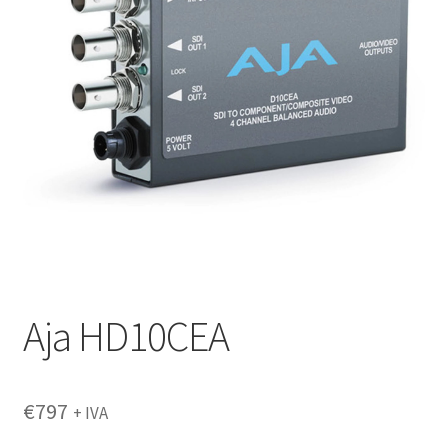
Aja HD10CEA
€
797
+ IVA