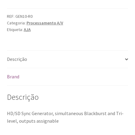
Aja
GEN10
REF:
GEN10-R0
Categoria:
Processamento A/V
Etiqueta:
AJA
Descrição
Brand
Descrição
HD/SD Sync Generator, simultaneous Blackburst and Tri-
level, outputs assignable