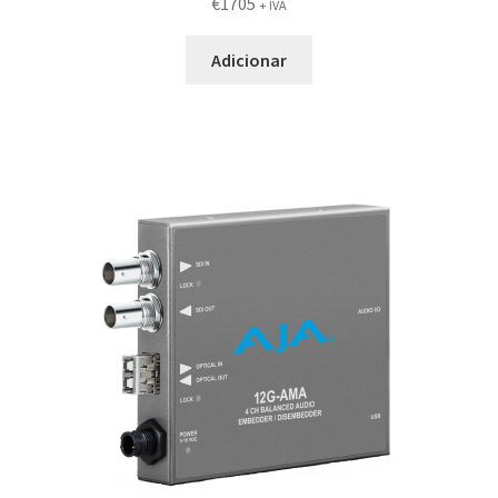
€
1705
+ IVA
Adicionar