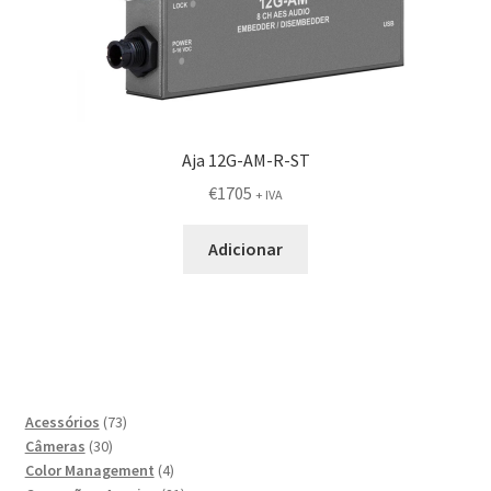
Aja 12G-AM-R-ST
€
1705
+ IVA
Adicionar
73
Acessórios
73
30
produtos
Câmeras
30
produtos
4
Color Management
4