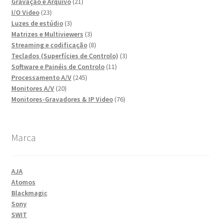
produtos
21
Gravação e Arquivo
21
23
produtos
I/O Video
23
produtos
3
Luzes de estúdio
3
produtos
3
Matrizes e Multiviewers
3
produtos
8
Streaming e codificação
8
produtos
3
Teclados (Superfícies de Controlo)
3
11
produtos
Software e Painéis de Controlo
11
245
produtos
Processamento A/V
245
20
produtos
Monitores A/V
20
produtos
76
Monitores-Gravadores & IP Video
76
produtos
Marca
AJA
Atomos
Blackmagic
Sony
SWIT