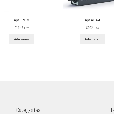
Aja 12GM
Aja ADA4
€
1147
€
562
+ IVA
+ IVA
Adicionar
Adicionar
Categorias
T