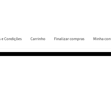
 e Condições
Carrinho
Finalizar compras
Minha con
ções
Carrinho
Finalizar compras
Minha conta