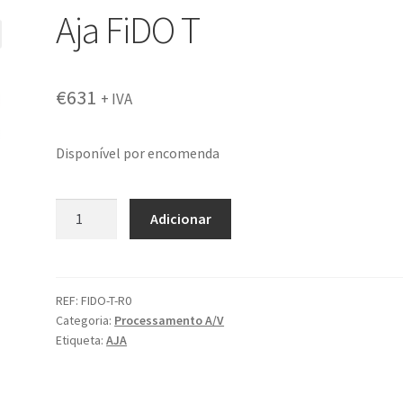
Aja FiDO T
€
631
+ IVA
Disponível por encomenda
Quantidade
Adicionar
de
Aja
FiDO
T
REF:
FIDO-T-R0
Categoria:
Processamento A/V
Etiqueta:
AJA