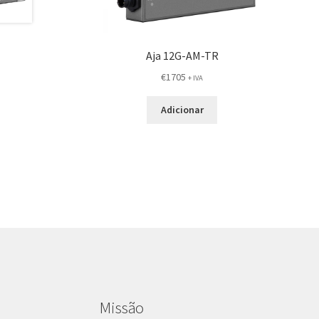
Aja 12G-AM-TR
€
1705
+ IVA
Adicionar
Missão