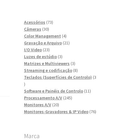
73
Acessórios
73
30
produtos
Câmeras
30
produtos
4
Color Management
4
produtos
21
Gravação e Arquivo
21
23
produtos
I/O Video
23
produtos
3
Luzes de estúdio
3
produtos
3
Matrizes e Multiviewers
3
produtos
8
Streaming e codificação
8
produtos
Teclados (Superfícies de Controlo)
3
3
produtos
11
Software e Painéis de Controlo
11
245
produtos
Processamento A/V
245
20
produtos
Monitores A/V
20
produtos
76
Monitores-Gravadores & IP Video
76
produtos
Marca