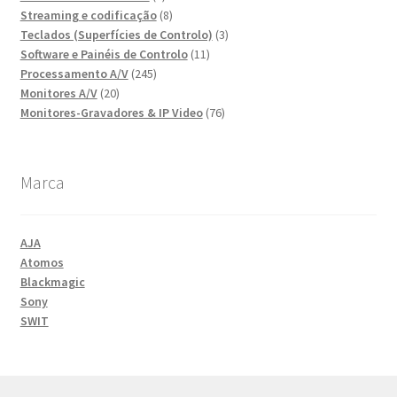
produtos
8
Streaming e codificação
8
produtos
3
Teclados (Superfícies de Controlo)
3
11
produtos
Software e Painéis de Controlo
11
245
produtos
Processamento A/V
245
20
produtos
Monitores A/V
20
produtos
76
Monitores-Gravadores & IP Video
76
produtos
Marca
AJA
Atomos
Blackmagic
Sony
SWIT