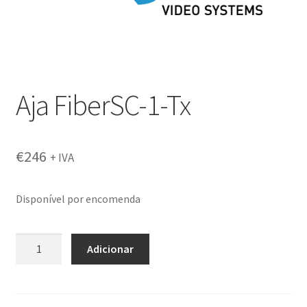
Aja FiberSC-1-Tx
€
246
+ IVA
Disponível por encomenda
Quantidade
Adicionar
de
Aja
FiberSC-