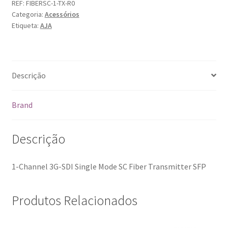
1-
REF:
FIBERSC-1-TX-R0
Categoria:
Acessórios
Tx
Etiqueta:
AJA
Descrição
Brand
Descrição
1-Channel 3G-SDI Single Mode SC Fiber Transmitter SFP
Produtos Relacionados