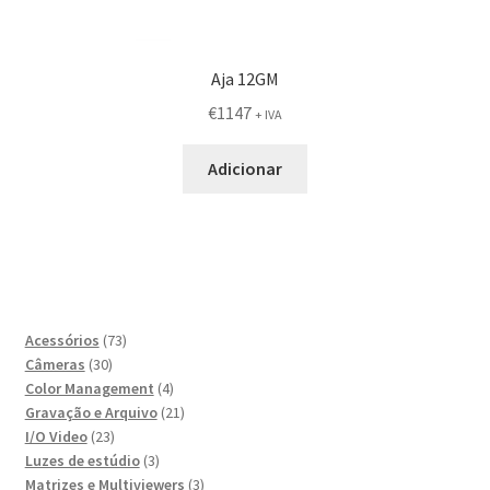
Aja 12GM
€
1147
+ IVA
Adicionar
73
Acessórios
73
30
produtos
Câmeras
30
produtos
4
Color Management
4
produtos
21
Gravação e Arquivo
21
23
produtos
I/O Video
23
produtos
3
Luzes de estúdio
3
produtos
3
Matrizes e Multiviewers
3