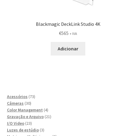
Blackmagic DeckLink Studio 4K
€
565
+ IVA
Adicionar
73
Acessórios
73
30
produtos
Câmeras
30
produtos
4
Color Management
4
produtos
21
Gravação e Arquivo
21
23
produtos
I/O Video
23
produtos
3
Luzes de estúdio
3