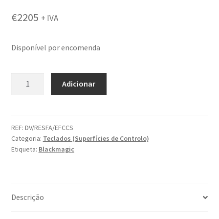
€
2205
+ IVA
Disponível por encomenda
Quantidade
Adicionar
de
Blackmagic
Fairlight
Console
REF:
DV/RESFA/EFCCS
Categoria:
Teclados (Superfícies de Controlo)
Channel
Etiqueta:
Blackmagic
Control
Descrição