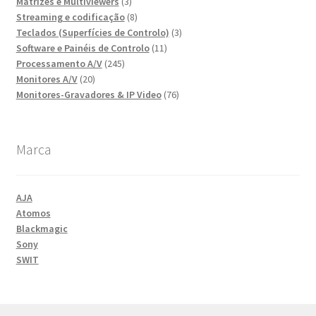
produtos
3
Matrizes e Multiviewers
3
produtos
8
Streaming e codificação
8
produtos
3
Teclados (Superfícies de Controlo)
3
11
produtos
Software e Painéis de Controlo
11
245
produtos
Processamento A/V
245
20
produtos
Monitores A/V
20
produtos
76
Monitores-Gravadores & IP Video
76
produtos
Marca
AJA
Atomos
Blackmagic
Sony
SWIT