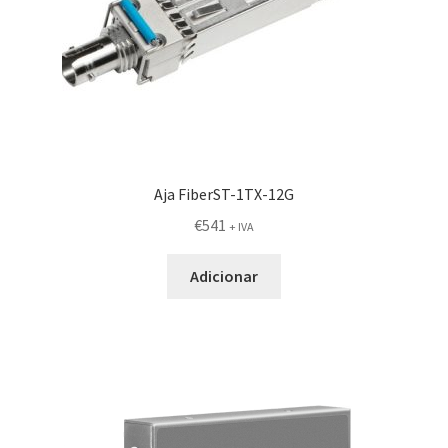
Aja FiberST-1TX-12G
€
541
+ IVA
Adicionar