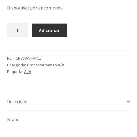
Disponível por encomenda
Quantidade
Adicionar
de
Aja
Corvid
88
REF:
CRV88-9-T-NC1
Categoria:
Processamento A/V
T,
Etiqueta:
AJA
NC
Descrição
Brand