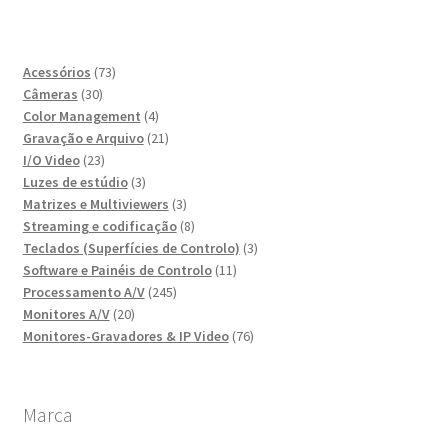
73
Acessórios
73
30
produtos
Câmeras
30
produtos
4
Color Management
4
produtos
21
Gravação e Arquivo
21
23
produtos
I/O Video
23
produtos
3
Luzes de estúdio
3
produtos
3
Matrizes e Multiviewers
3
produtos
8
Streaming e codificação
8
produtos
3
Teclados (Superfícies de Controlo)
3
11
produtos
Software e Painéis de Controlo
11
245
produtos
Processamento A/V
245
20
produtos
Monitores A/V
20
produtos
76
Monitores-Gravadores & IP Video
76
produtos
Marca