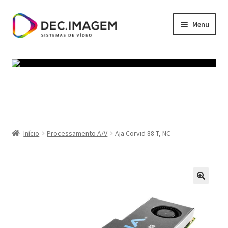
Ir
Saltar
Menu
para
para
a
o
Início
navegação
conteúdo
Política de privacidade
Termos e Condições
Carrinho
Início
Processamento A/V
Aja Corvid 88 T, NC
Finalizar compras
Minha conta