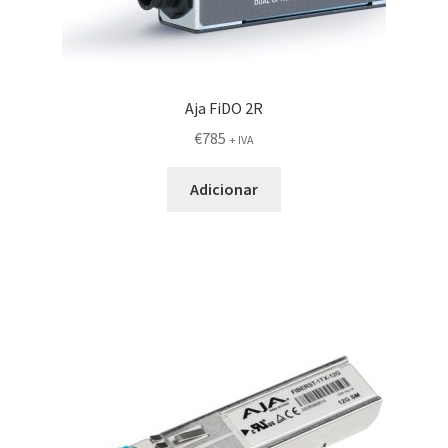
Aja FiDO 2R
€
785
+ IVA
Adicionar