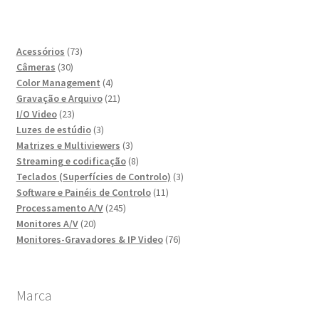
73
Acessórios
73
30
produtos
Câmeras
30
produtos
4
Color Management
4
produtos
21
Gravação e Arquivo
21
23
produtos
I/O Video
23
produtos
3
Luzes de estúdio
3
produtos
3
Matrizes e Multiviewers
3
produtos
8
Streaming e codificação
8
produtos
3
Teclados (Superfícies de Controlo)
3
11
produtos
Software e Painéis de Controlo
11
245
produtos
Processamento A/V
245
20
produtos
Monitores A/V
20
produtos
76
Monitores-Gravadores & IP Video
76
produtos
Marca