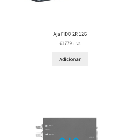
Aja FiDO 2R 12G
€
1779
+ IVA
Adicionar