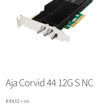
Aja Corvid 44 12G S NC
€
4432
+ IVA