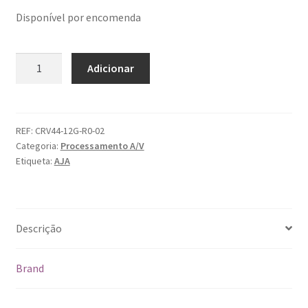
Disponível por encomenda
Quantidade
Adicionar
de
Aja
Corvid
44
REF:
CRV44-12G-R0-02
Categoria:
Processamento A/V
12G
Etiqueta:
AJA
S
NC
Descrição
Brand