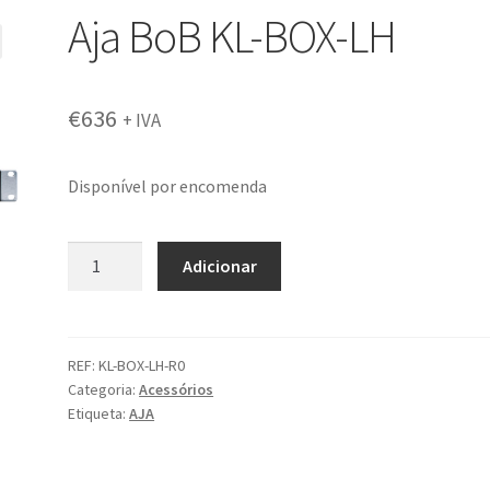
Aja BoB KL-BOX-LH
€
636
+ IVA
Disponível por encomenda
Quantidade
Adicionar
de
Aja
BoB
KL-
REF:
KL-BOX-LH-R0
Categoria:
Acessórios
BOX-
Etiqueta:
AJA
LH