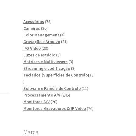
73
Acessórios
73
30
produtos
Câmeras
30
produtos
4
Color Management
4
produtos
21
Gravação e Arquivo
21
23
produtos
I/O Video
23
produtos
3
Luzes de estúdio
3
produtos
3
Matrizes e Multiviewers
3
produtos
8
Streaming e codificação
8
produtos
Teclados (Superfícies de Controlo)
3
3
produtos
11
Software e Painéis de Controlo
11
245
produtos
Processamento A/V
245
20
produtos
Monitores A/V
20
produtos
76
Monitores-Gravadores & IP Video
76
produtos
Marca