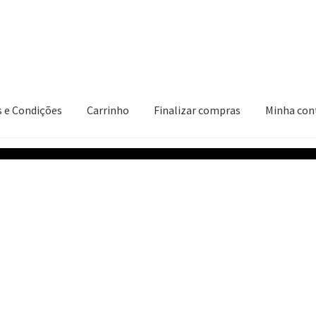
 e Condições
Carrinho
Finalizar compras
Minha con
ções
Carrinho
Finalizar compras
Minha conta