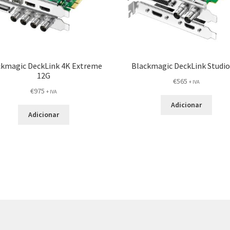
ckmagic DeckLink 4K Extreme
Blackmagic DeckLink Studio
12G
€
565
+ IVA
€
975
+ IVA
Adicionar
Adicionar