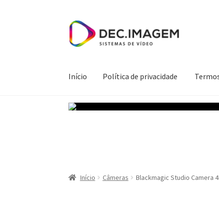
Ir
Saltar
para
para
a
o
navegação
conteúdo
Início
Política de privacidade
Termos
Início
Política de privacidade
Termos e Condi
Início
Câmeras
Blackmagic Studio Camera 4