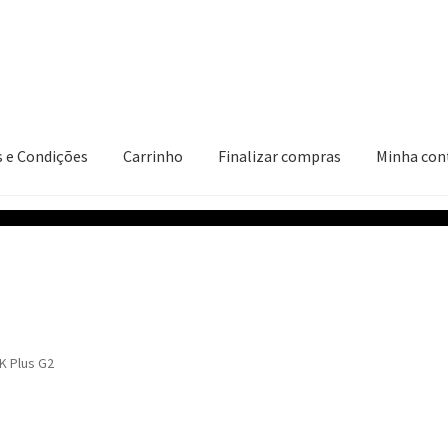
 e Condições
Carrinho
Finalizar compras
Minha con
ções
Carrinho
Finalizar compras
Minha conta
K Plus G2