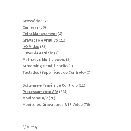
73
Acessórios
73
30
produtos
Câmeras
30
produtos
4
Color Management
4
produtos
21
Gravação e Arquivo
21
23
produtos
I/O Video
23
produtos
3
Luzes de estúdio
3
produtos
3
Matrizes e Multiviewers
3
produtos
8
Streaming e codificação
8
produtos
Teclados (Superfícies de Controlo)
3
3
produtos
11
Software e Painéis de Controlo
11
245
produtos
Processamento A/V
245
20
produtos
Monitores A/V
20
produtos
76
Monitores-Gravadores & IP Video
76
produtos
Marca