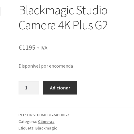
Blackmagic Studio
Camera 4K Plus G2
€
1195
+ IVA
Disponível por encomenda
Quantidade
Adicionar
de
Blackmagic
Studio
Camera
REF:
CINSTUDMFT/G24PDDG2
Categoria:
Câmeras
4K
Etiqueta:
Blackmagic
Plus