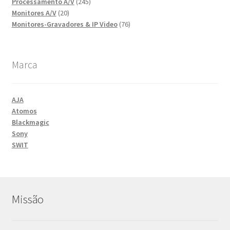
245
produtos
Processamento A/V
245
20
produtos
Monitores A/V
20
produtos
76
Monitores-Gravadores & IP Video
76
produtos
Marca
AJA
Atomos
Blackmagic
Sony
SWIT
Missão