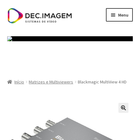
Ir
Saltar
Menu
para
para
a
o
Início
navegação
conteúdo
Política de privacidade
Termos e Condições
Carrinho
Início
Matrizes e Multiviewers
Blackmagic MultiView 4 HD
Finalizar compras
Minha conta