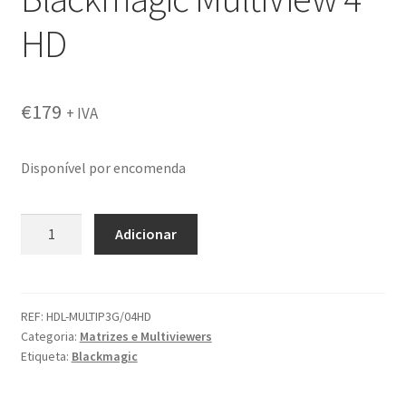
HD
€
179
+ IVA
Disponível por encomenda
Quantidade
Adicionar
de
Blackmagic
MultiView
4
REF:
HDL-MULTIP3G/04HD
Categoria:
Matrizes e Multiviewers
HD
Etiqueta:
Blackmagic