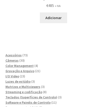
€
485
+ IVA
Adicionar
73
Acessórios
73
30
produtos
Câmeras
30
produtos
4
Color Management
4
produtos
21
Gravação e Arquivo
21
23
produtos
I/O Video
23
produtos
3
Luzes de estúdio
3
produtos
3
Matrizes e Multiviewers
3
produtos
8
Streaming e codificação
8
produtos
3
Teclados (Superfícies de Controlo)
3
11
produtos
Software e Painéis de Controlo
11