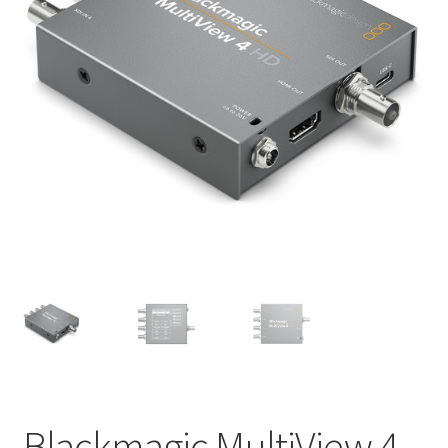
Blackmagic MultiView 4